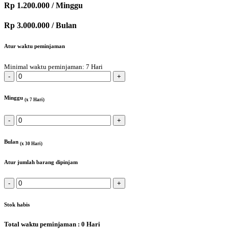
Rp
1.200.000
/ Minggu
Rp
3.000.000
/ Bulan
Atur waktu peminjaman
Minimal waktu peminjaman: 7 Hari
Minggu
(x 7 Hari)
Bulan
(x 30 Hari)
Atur jumlah barang dipinjam
Stok habis
Total waktu peminjaman :
0
Hari