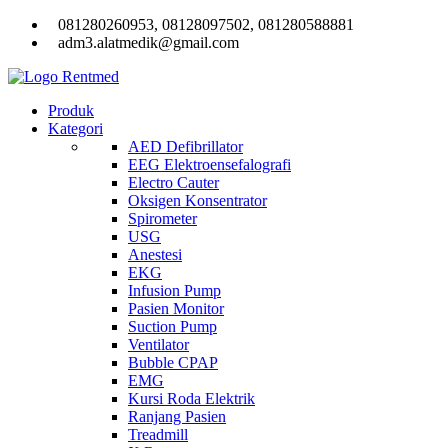
081280260953, 08128097502, 081280588881
adm3.alatmedik@gmail.com
Produk
Kategori
AED Defibrillator
EEG Elektroensefalografi
Electro Cauter
Oksigen Konsentrator
Spirometer
USG
Anestesi
EKG
Infusion Pump
Pasien Monitor
Suction Pump
Ventilator
Bubble CPAP
EMG
Kursi Roda Elektrik
Ranjang Pasien
Treadmill