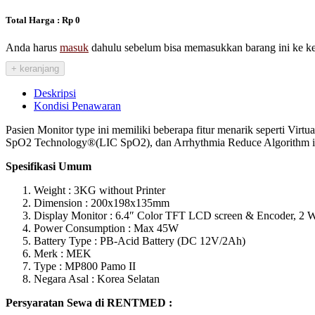
Total Harga : Rp
0
Anda harus
masuk
dahulu sebelum bisa memasukkan barang ini ke k
+ keranjang
Deskripsi
Kondisi Penawaran
Pasien Monitor type ini memiliki beberapa fitur menarik seperti Vir
SpO2 Technology®(LIC SpO2), dan Arrhythmia Reduce Algorithm in N
Spesifikasi Umum
Weight : 3KG without Printer
Dimension : 200x198x135mm
Display Monitor : 6.4″ Color TFT LCD screen & Encoder, 2 
Power Consumption : Max 45W
Battery Type : PB-Acid Battery (DC 12V/2Ah)
Merk : MEK
Type : MP800 Pamo II
Negara Asal : Korea Selatan
Persyaratan Sewa di RENTMED :