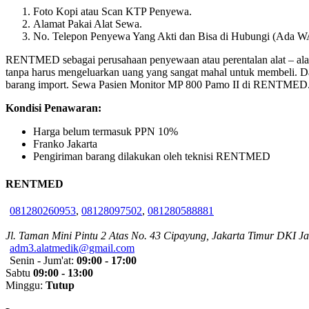
Foto Kopi atau Scan KTP Penyewa.
Alamat Pakai Alat Sewa.
No. Telepon Penyewa Yang Akti dan Bisa di Hubungi (Ada W
RENTMED sebagai perusahaan penyewaan atau perentalan alat – alat
tanpa harus mengeluarkan uang yang sangat mahal untuk membeli. Dan
barang import. Sewa Pasien Monitor MP 800 Pamo II di RENTMED
Kondisi Penawaran:
Harga belum termasuk PPN 10%
Franko Jakarta
Pengiriman barang dilakukan oleh teknisi RENTMED
RENTMED
081280260953
,
08128097502
,
081280588881
Jl. Taman Mini Pintu 2 Atas No. 43 Cipayung, Jakarta Timur DKI Ja
adm3.alatmedik@gmail.com
Senin - Jum'at:
09:00 - 17:00
Sabtu
09:00 - 13:00
Minggu:
Tutup